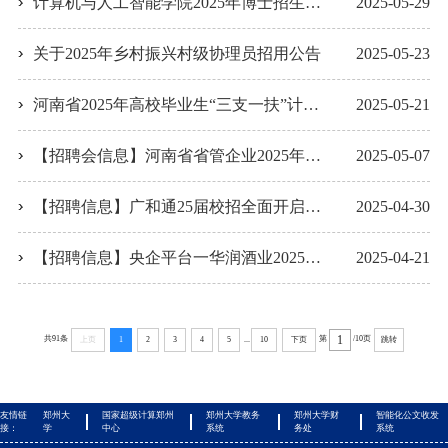
计算机与人工智能学院2025年博士招生综合成绩公示（第一批）
2025-05-29
关于2025年乡村振兴村级协理员招用公告
2025-05-23
河南省2025年高校毕业生“三支一扶”计划启动
2025-05-21
【招聘会信息】河南省省管企业2025年招才引智春季专场招聘正式启动
2025-05-07
【招聘信息】广和通25届校招全面开启！！！
2025-04-30
【招聘信息】央企平台一华润酒业2025届春季校园招聘
2025-04-21
共91条
第
/10页
...
上页
1
2
3
4
5
10
下页
跳转
友情链
郑州大
国家超级计算郑州
郑州大学教务
郑州大学财
智能化公文收发
接：
学
中心
系统
务处
系统