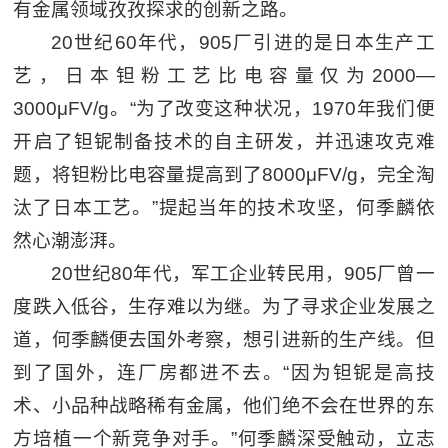
有金属领域孜孜探求的创新之路。
20世纪60年代，905厂引进的是日本生产工
艺，日本钽粉工艺比电容量仅为2000—
3000μFV/g。“为了改变这种状况，1970年我们便
开启了钽铌制备技术的自主研发，并迅速攻克难
题，将钽粉比电容量提高到了8000μFV/g，完全淘
汰了日本工艺。”提起当年的技术攻坚，何季麟依
然心潮澎湃。
20世纪80年代，军工企业转民用，905厂曾一
度跌入低谷，生存难以为继。为了寻求企业发展之
道，何季麟便去国外考察，想引进新的生产线。但
到了国外，连厂房都进不去。“因为钽铌是高技
术、小品种战略稀有金属，他们绝不会在世界的东
方培植一个新竞争对手。”何季麟深受触动，立志