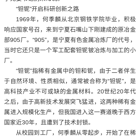
“钽铌”开启科研创新之路
1969年，何季麟从北京钢铁学院毕业，积极
响应国家号召，来到宁夏石嘴山下刚建成的原冶金
部905厂。“905”，是宁夏有色金属冶炼厂的代号，
当时它还只是一个军工配套钽铌铍冶炼与加工的小
厂。
“钽铌”指稀有金属中的钽和铌，由于二者伴生
于自然环境、性质相似，通常被合称为“钽铌”，是
高科技产业不可或缺的金属材料。20世纪20年代
之后，由于高新技术发展突飞猛进，这两种稀有金
属进入规模化生产，但我国进入这一赛道晚于西方
国家近30年，且遭到了技术封锁。
从校园到工厂，何季麟从零起步，开始了在稀