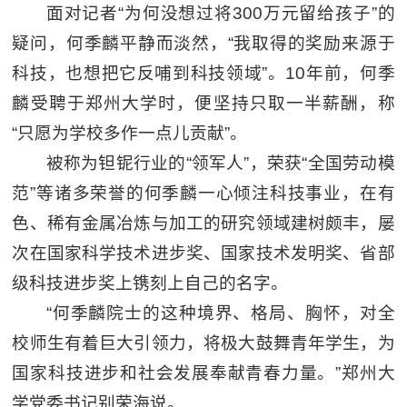
面对记者“为何没想过将300万元留给孩子”的
疑问，何季麟平静而淡然，“我取得的奖励来源于
科技，也想把它反哺到科技领域”。10年前，何季
麟受聘于郑州大学时，便坚持只取一半薪酬，称
“只愿为学校多作一点儿贡献”。
被称为钽铌行业的“领军人”，荣获“全国劳动模
范”等诸多荣誉的何季麟一心倾注科技事业，在有
色、稀有金属冶炼与加工的研究领域建树颇丰，屡
次在国家科学技术进步奖、国家技术发明奖、省部
级科技进步奖上镌刻上自己的名字。
“何季麟院士的这种境界、格局、胸怀，对全
校师生有着巨大引领力，将极大鼓舞青年学生，为
国家科技进步和社会发展奉献青春力量。”郑州大
学党委书记别荣海说。