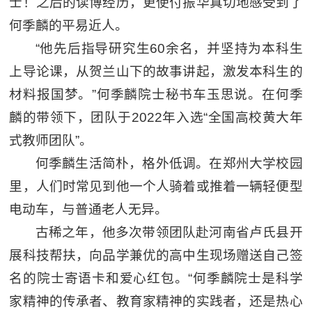
士！之后的读博经历，更使付振华真切地感受到了
何季麟的平易近人。
“他先后指导研究生60余名，并坚持为本科生
上导论课，从贺兰山下的故事讲起，激发本科生的
材料报国梦。”何季麟院士秘书车玉思说。在何季
麟的带领下，团队于2022年入选“全国高校黄大年
式教师团队”。
何季麟生活简朴，格外低调。在郑州大学校园
里，人们时常见到他一个人骑着或推着一辆轻便型
电动车，与普通老人无异。
古稀之年，他多次带领团队赴河南省卢氏县开
展科技帮扶，向品学兼优的高中生现场赠送自己签
名的院士寄语卡和爱心红包。“何季麟院士是科学
家精神的传承者、教育家精神的实践者，还是热心