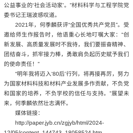
公益事业的‘社会活动家’。”材料科学与工程学院党
委书记王瑞波感叹道。
2021年，何季麟获评“全国优秀共产党员”。受
邀给师生作报告时，他语重心长地叮嘱大家：“创
新发展、高质量发展时不我待，我们要振奋精神、
团结奋斗，抓牢接力棒，勇敢肩负起历史赋予我们
的使命责任！”
“明年我将迈入‘80后’行列，将再接再厉，努力
为国家材料科技和材料产业发展多作贡献，不负党
和国家的培养，不负学校的信任与支持。”展望未
来，何季麟依然壮志满怀。
媒体链接：
http://paper.jyb.cn/zgjyb/html/2024-
12/05/content_144743_18058524.htm