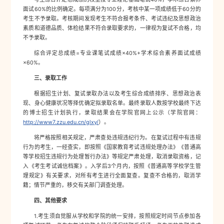
面试60%的比例确定。每项满分为100分，考核中某一项成绩低于60分的
考生不予录取。考核期间发现考生不符合报考条件、考试违纪及思想政治
素质和道德品质、体检结果不符合录取要求的，一律视为复试不合格，均
不予录取。
综合评定总成绩=专业课笔试成绩×40%+学术综合素养面试成绩
×60%。
三、录取工作
根据招生计划、复试录取办法以及考生综合成绩排序、思想政治表
现、身心健康状况等择优确定拟录取名单。最终录取人数按学校最终下达
的博士招生计划执行，录取结果会在学院官网上公示（学院官网：
http://www7.zzu.edu.cn/glxy/
）。
将严格按照相关规定，严肃查处违规违纪行为。在复试过程中有违规
行为的考生，一经查实，即按照《国家教育考试违规处理办法》《普通高
等学校招生违规行为处理暂行办法》等规定严肃处理，取消录取资格，记
入《考生考试诚信档案》。入学后3个月内，按照《普通高等学校学生管
理规定》有关要求，对所有考生进行全面复查。复查不合格的，取消学
籍；情节严重的，移交有关部门调查处理。
四、其他要求
1.考生须自觉服从学校和学院的统一安排，按照规定时间节点参加各