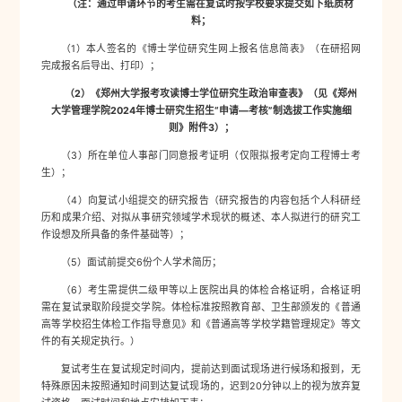
（注：通过申请环节的考生需在复试时按学校要求提交如下纸质材
料；
（1）本人签名的《博士学位研究生网上报名信息简表》（在研招网
完成报名后导出、打印）；
（2）《郑州大学报考攻读博士学位研究生政治审查表》（见《郑州
大学管理学院2024年博士研究生招生“申请—考核”制选拔工作实施细
则》附件3）；
（3）所在单位人事部门同意报考证明（仅限拟报考定向工程博士考
生）；
（4）向复试小组提交的研究报告（研究报告的内容包括个人科研经
历和成果介绍、对拟从事研究领域学术现状的概述、本人拟进行的研究工
作设想及所具备的条件基础等）；
（5）面试前提交6份个人学术简历；
（6）考生需提供二级甲等以上医院出具的体检合格证明，合格证明
需在复试录取阶段提交学院。体检标准按照教育部、卫生部颁发的《普通
高等学校招生体检工作指导意见》和《普通高等学校学籍管理规定》等文
件的有关规定执行。）
复试考生在复试规定时间内，提前达到面试现场进行候场和报到，无
特殊原因未按照通知时间到达复试现场的，迟到20分钟以上的视为放弃复