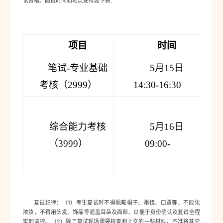
试资格。面试时间和地点安排如下表：
项目
时间
笔试
-
专业基础
5
月
15
日
考核（
2999
）
14:30
-
16:30
综合能力考核
5
月
16
日
（
3999
）
09
:
00
-
复试纪律：（1）考生复试时不得佩戴帽子、墨镜、口罩等，不能化
浓妆，不得用头发、饰品等遮盖耳朵及面部，以便于身份确认及复试全程
实时监控。（2）除了复试现场需要核查和上交的一些材料，不准将其它