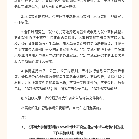
项复试环节。考生在复试的整个阶段须保持联系畅通，考生无故失联造成
无法完成复试的，视为自动放弃本次复试。
2.录取类别的选择。考生应慎重选择录取类别，录取类别一旦确定，
不予更改。
3.全日制研究生：就业方式可选择定向就业或非定向就业两种类型。
定向就业的博士研究生按定向合同就业，人事档案和工资关系不转入我
校，须在被录取前与招生单位、用人单位分别签订定向培养协议，并提交
由所在单位人事部门盖章的定向就业协议。非定向就业的博士研究生按本
人毕业时与用人单位双向选择的办法就业。非定向就业研究生的工资关系
和人事档案必须转入我校。
4.学院坚持公平、公正、公开的原则，严格执行信息公开及公示制
度，全程接受纪检监察监督和考生实名申述复议。有异议者，须提供异议
材料，并附上真实姓名和联系电话；不符合受理条件的，不予受理。监督
电话：0371-67780928；博士研究生办公室电话：0371-67780926。
6.本细则未尽事宜按照郑州大学研究生院相关文件执行。
本实施细则由管理学院负责解释，自公布之日起实施。
注：
1、《郑州大学管理学院2024年博士研究生招生“申请—考核”制选拔
工作实施细则》网址：