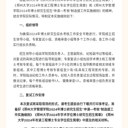
根据郑州大学《郑州大学2024年学术学位博士研究生招生简章》、
《郑州大学2024年攻读工程博士专业学位招生简章》和《郑州大学管理
学院2024年博士研究生招生“申请—考核”制选拔工作实施细则》的精神，
结合学院实际情况，特制定本实施细则如下：
一、组织领导
为确保2024年博士研究生综合考核工作安全平稳进行，学院成立招
生领导小组、专家复试小组、资格审查小组等多个工作小组，各工作小组
实行组长负责制。
招生领导小组由学院党政负责人、主管副院长、纪检副书记等组成，
对复试的具体过程进行指导和监察；专家复试小组包括学术博士和工程博
士考核专家组，每个专家组由不少于5位的博士生指导教师或相关领域专
家组成，其中工程博士考核专家组至少有1名具有工程背景的专家。同
时，学院指派纪检工作人员参与，纪检人员负责复试全过程现场监督，并
做出记录，每个考核组设秘书1人、摄像录音1人。资格审查小组负责对复
试考生进行资格审查。
二、复试工作安排
本次复试将采取现场的形式，请考生提前自行下载并打印准考证，准
备好《郑州大学管理学院2024年博士研究生招生“申请—考核”制选拔工
作实施细则》《郑州大学2024年学术学位博士研究生招生简章》《郑州
大学2024年攻读工程博士专业学位招生简章》中提及的相关材料。