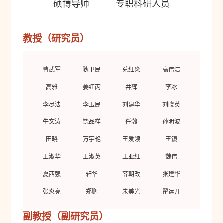
硕博导师
专职科研人员
教授（研究员）
曹武军
狄卫民
兑红炎
高伟洁
高雅
姜红丙
井辉
李冰
李尽法
李玉民
刘建华
刘晓英
牛文涛
饶品样
任瀚
孙明波
田晓
万宇艳
王爱领
王镜
王淑华
王淑英
王亚红
魏伟
夏西强
轩华
薛朝改
张建华
张炎亮
郑鹏
朱美光
翟运开
副教授（副研究员）