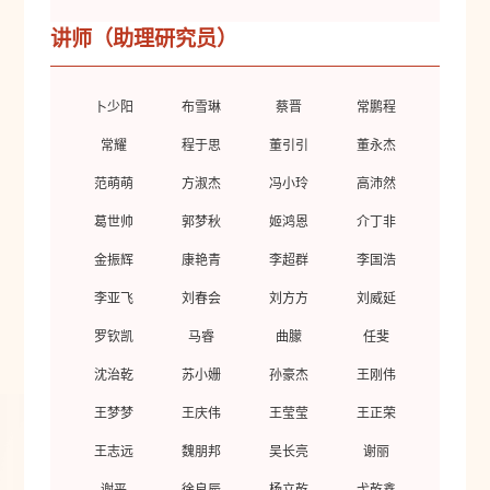
讲师（助理研究员）
卜少阳
布雪琳
蔡晋
常鹏程
常耀
程于思
董引引
董永杰
范萌萌
方淑杰
冯小玲
高沛然
葛世帅
郭梦秋
姬鸿恩
介丁非
金振辉
康艳青
李超群
李国浩
李亚飞
刘春会
刘方方
刘威延
罗钦凯
马睿
曲朦
任斐
沈治乾
苏小姗
孙豪杰
王刚伟
王梦梦
王庆伟
王莹莹
王正荣
王志远
魏朋邦
吴长亮
谢丽
谢平
徐良辰
杨立乾
弋乾鑫