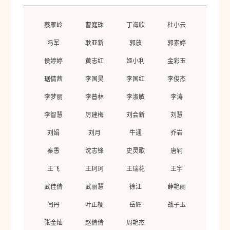
蔡雁岭
曹庭珠
丁海欣
杜小云
冯军
耿亚新
郭放
郭素婷
侯婷婷
黄志红
姬小利
金彩玉
琚倩茜
李国昊
李国红
李俊杰
李梦丽
李普林
李淑敏
李涛
李智慧
厉建梅
刘会新
刘慧
刘娟
刘月
牛通
乔岩
秦愚
沈志锋
史灵歌
唐轲
王飞
王珂珂
王瑞花
王宇
武佳倩
武丽慧
徐江
薛艳丽
闫丹
叶正梗
岳辉
战子玉
张金灿
赵倩倩
周艳杰