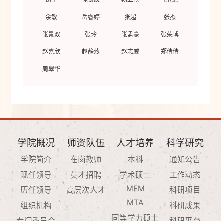
余敏
岳睿婷
张超
张杰
张景双
张玲
张孟豪
张荣博
赵嘉欣
赵静燕
赵志威
郑倩倩
周翠华
学院概况
师资队伍
人才培养
科学研究
学院简介
在岗教师
本科
通知公告
现任领导
英才招聘
学术硕士
工作动态
MEM
历任领导
高层次人才
科研项目
MTA
组织机构
科研成果
同等学力硕士
专门委员会
科研平台