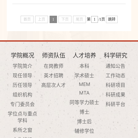
首页
上页
1
下页
尾页
第
/1页
跳转
学院概况
师资队伍
人才培养
科学研究
学院简介
在岗教师
本科
通知公告
现任领导
英才招聘
学术硕士
工作动态
MEM
历任领导
高层次人才
科研项目
MTA
组织机构
科研成果
同等学力硕士
专门委员会
科研平台
博士
学位点与重点
学科
博士后
系所之窗
辅修学位