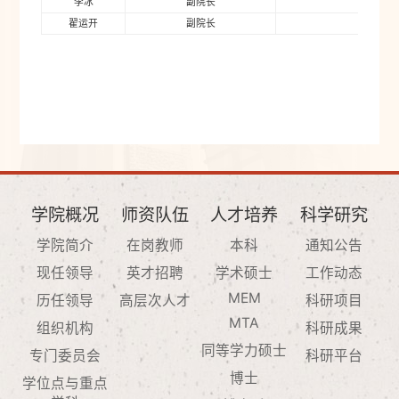
李冰
副院长
20
翟运开
副院长
20
学院概况
师资队伍
人才培养
科学研究
学院简介
在岗教师
本科
通知公告
现任领导
英才招聘
学术硕士
工作动态
MEM
历任领导
高层次人才
科研项目
MTA
组织机构
科研成果
同等学力硕士
专门委员会
科研平台
博士
学位点与重点