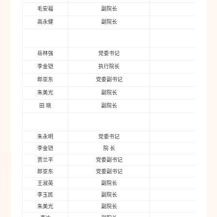
毛安福
副院长
2015年
高永健
副院长
2015年
岳林强
党委书记
2019年
李金铠
执行院长
2019年
郎亚东
党委副书记
2019年
朱美光
副院长
2019年
田 晓
副院长
2019年
朱永明
党委书记
2022
李金铠
院 长
2022
贾兰平
党委副书记
2022
郎亚东
党委副书记
20
王淑英
副院长
20
李玉民
副院长
20
朱美光
副院长
20