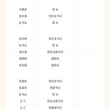
冯德显
院 长
2006年
武东晓
党总支书记
2007年
杜书云
院 长
2007年
武东晓
党总支书记
2009年
杜书云
院 长
2009年
张红英
党总支副书记
2009年
海萌辉
副院长
2009年
毛安福
副院长
2009年
吴爱民
党总支书记
2015年
吴爱民
党委书记
2017年
杜书云
院 长
2015年
王 汇
党总支副书记
2015年
王 汇
党委副书记
2017年