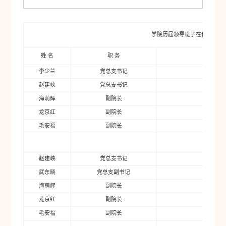
学院历届领导班子在任统计
姓 名
职 务
李少兰
党总支书记
2001年
赵建峡
党总支书记
2001年
海萌辉
副院长
2001年
龙京红
副院长
2001年
毛安福
副院长
2002年0
赵建峡
党总支书记
2005年
武东晓
党总支副书记
2005年
海萌辉
副院长
2005年
龙京红
副院长
2005年
毛安福
副院长
2005年