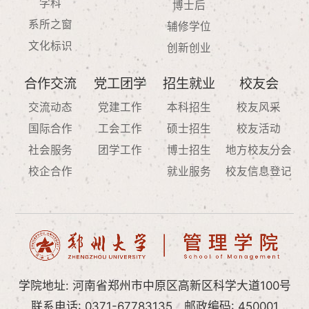
学科
博士后
系所之窗
辅修学位
文化标识
创新创业
合作交流
党工团学
招生就业
校友会
交流动态
党建工作
本科招生
校友风采
国际合作
工会工作
硕士招生
校友活动
社会服务
团学工作
博士招生
地方校友分会
校企合作
就业服务
校友信息登记
学院地址: 河南省郑州市中原区高新区科学大道100号
联系电话: 0371-67783135
邮政编码: 450001