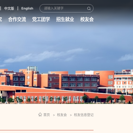
English
中文版
究
合作交流
党工团学
招生就业
校友会
首页
校友会
校友信息登记