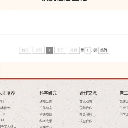
首页
上页
1
下页
尾页
第
/1页
跳转
人才培养
科学研究
合作交流
党工
本科
通知公告
交流动态
党建
学术硕士
工作动态
国际合作
工会
MEM
科研项目
社会服务
团学
MTA
科研成果
校企合作
同等学力硕士
科研平台