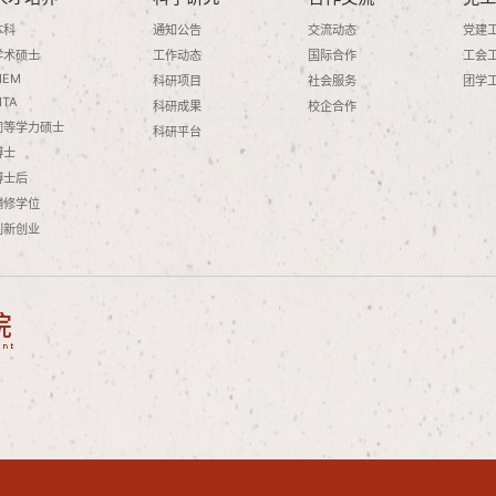
本科
通知公告
交流动态
党建
学术硕士
工作动态
国际合作
工会
MEM
科研项目
社会服务
团学
MTA
科研成果
校企合作
同等学力硕士
科研平台
博士
博士后
辅修学位
创新创业