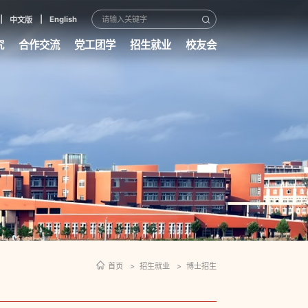
English
中文版
究
合作交流
党工团学
招生就业
校友会
首页
招生就业
博士招生